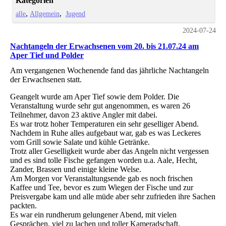
Kategorien
alle
Allgemein
Jugend
2024-07-24
Nachtangeln der Erwachsenen vom 20. bis 21.07.24 am
Aper Tief und Polder
Am vergangenen Wochenende fand das jährliche Nachtangeln
der Erwachsenen statt.
Geangelt wurde am Aper Tief sowie dem Polder. Die
Veranstaltung wurde sehr gut angenommen, es waren 26
Teilnehmer, davon 23 aktive Angler mit dabei.
Es war trotz hoher Temperaturen ein sehr geselliger Abend.
Nachdem in Ruhe alles aufgebaut war, gab es was Leckeres
vom Grill sowie Salate und kühle Getränke.
Trotz aller Geselligkeit wurde aber das Angeln nicht vergessen
und es sind tolle Fische gefangen worden u.a. Aale, Hecht,
Zander, Brassen und einige kleine Welse.
Am Morgen vor Veranstaltungsende gab es noch frischen
Kaffee und Tee, bevor es zum Wiegen der Fische und zur
Preisvergabe kam und alle müde aber sehr zufrieden ihre Sachen
packten.
Es war ein rundherum gelungener Abend, mit vielen
Gesprächen, viel zu lachen und toller Kameradschaft.