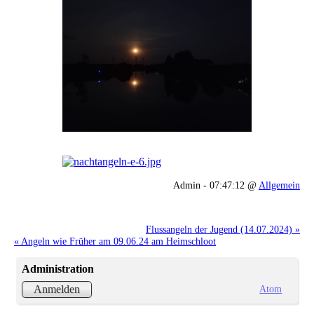
Admin - 07:47:12 @
Allgemein
Flussangeln der Jugend (14.07.2024) »
« Angeln wie Früher am 09.06.24 am Heimschloot
Administration
Atom
Anmelden