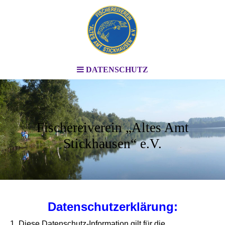
DATENSCHUTZ
Fischereiverein „Altes Amt
Stickhausen“ e.V.
Datenschutzerklärung:
1 .Diese Datenschutz-Information gilt für die