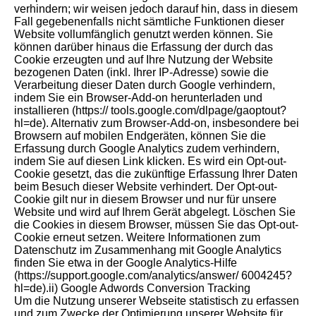
verhindern; wir weisen jedoch darauf hin, dass in diesem
Fall gegebenenfalls nicht sämtliche Funktionen dieser
Website vollumfänglich genutzt werden können. Sie
können darüber hinaus die Erfassung der durch das
Cookie erzeugten und auf Ihre Nutzung der Website
bezogenen Daten (inkl. Ihrer IP-Adresse) sowie die
Verarbeitung dieser Daten durch Google verhindern,
indem Sie ein Browser-Add-on herunterladen und
installieren (https:// tools.google.com/dlpage/gaoptout?
hl=de). Alternativ zum Browser-Add-on, insbesondere bei
Browsern auf mobilen Endgeräten, können Sie die
Erfassung durch Google Analytics zudem verhindern,
indem Sie auf diesen Link klicken. Es wird ein Opt-out-
Cookie gesetzt, das die zukünftige Erfassung Ihrer Daten
beim Besuch dieser Website verhindert. Der Opt-out-
Cookie gilt nur in diesem Browser und nur für unsere
Website und wird auf Ihrem Gerät abgelegt. Löschen Sie
die Cookies in diesem Browser, müssen Sie das Opt-out-
Cookie erneut setzen. Weitere Informationen zum
Datenschutz im Zusammenhang mit Google Analytics
finden Sie etwa in der Google Analytics-Hilfe
(https://support.google.com/analytics/answer/ 6004245?
hl=de).ii) Google Adwords Conversion Tracking
Um die Nutzung unserer Webseite statistisch zu erfassen
und zum Zwecke der Optimierung unserer Website für