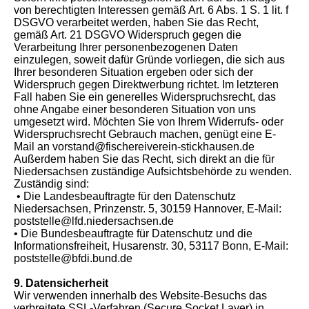
von berechtigten Interessen gemäß Art. 6 Abs. 1 S. 1 lit. f
DSGVO verarbeitet werden, haben Sie das Recht,
gemäß Art. 21 DSGVO Widerspruch gegen die
Verarbeitung Ihrer personenbezogenen Daten
einzulegen, soweit dafür Gründe vorliegen, die sich aus
Ihrer besonderen Situation ergeben oder sich der
Widerspruch gegen Direktwerbung richtet. Im letzteren
Fall haben Sie ein generelles Widerspruchsrecht, das
ohne Angabe einer besonderen Situation von uns
umgesetzt wird. Möchten Sie von Ihrem Widerrufs- oder
Widerspruchsrecht Gebrauch machen, genügt eine E-
Mail an vorstand@fischereiverein-stickhausen.de
Außerdem haben Sie das Recht, sich direkt an die für
Niedersachsen zuständige Aufsichtsbehörde zu wenden.
Zuständig sind:
• Die Landesbeauftragte für den Datenschutz
Niedersachsen, Prinzenstr. 5, 30159 Hannover, E-Mail:
poststelle@lfd.niedersachsen.de
• Die Bundesbeauftragte für Datenschutz und die
Informationsfreiheit, Husarenstr. 30, 53117 Bonn, E-Mail:
poststelle@bfdi.bund.de
9. Datensicherheit
Wir verwenden innerhalb des Website-Besuchs das
verbreitete SSL-Verfahren (Secure Socket Layer) in