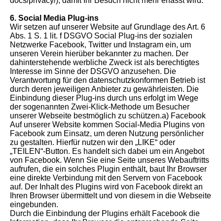
docs/privacy/), damit Ihr Besuch nicht mehr erfasst wird.
6. Social Media Plug-ins
Wir setzen auf unserer Website auf Grundlage des Art. 6
Abs. 1 S. 1 lit. f DSGVO Social Plug-ins der sozialen
Netzwerke Facebook, Twitter und Instagram ein, um
unseren Verein hierüber bekannter zu machen. Der
dahinterstehende werbliche Zweck ist als berechtigtes
Interesse im Sinne der DSGVO anzusehen. Die
Verantwortung für den datenschutzkonformen Betrieb ist
durch deren jeweiligen Anbieter zu gewährleisten. Die
Einbindung dieser Plug-ins durch uns erfolgt im Wege
der sogenannten Zwei-Klick-Methode um Besucher
unserer Webseite bestmöglich zu schützen.a) Facebook
Auf unserer Website kommen Social-Media Plugins von
Facebook zum Einsatz, um deren Nutzung persönlicher
zu gestalten. Hierfür nutzen wir den „LIKE“ oder
„TEILEN“-Button. Es handelt sich dabei um ein Angebot
von Facebook. Wenn Sie eine Seite unseres Webauftritts
aufrufen, die ein solches Plugin enthält, baut Ihr Browser
eine direkte Verbindung mit den Servern von Facebook
auf. Der Inhalt des Plugins wird von Facebook direkt an
Ihren Browser übermittelt und von diesem in die Webseite
eingebunden.
Durch die Einbindung der Plugins erhält Facebook die