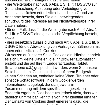
ausdrückliche Einwilligung dazu erteilt haben,
• die Weitergabe nach Art. 6 Abs. 1 S. 1 lit. f DSGVO zur
Geltendmachung, Ausübung oder Verteidigung von
Rechtsansprüchen erforderlich ist und kein Grund zur
Annahme besteht, dass Sie ein überwiegendes
schutzwürdiges Interesse an der Nichtweitergabe Ihrer
Daten haben,
• für den Fall, dass für die Weitergabe nach Art. 6 Abs. 1
S. 1 lit. c DSGVO eine gesetzliche Verpflichtung besteht,
sowie
• dies gesetzlich zulässig und nach Art. 6 Abs. 1 S. 1 lit. b
DSGVO für die Abwicklung von Vertragsverhältnissen mit
Ihnen erforderlich ist.4. Cookies
Wir setzen auf unserer Seite Cookies ein. Hierbei handelt
es sich um kleine Dateien, die Ihr Browser automatisch
erstellt und die auf Ihrem Endgerät (Laptop, Tablet,
Smartphone o.ä.) gespeichert werden, wenn Sie unsere
Seite besuchen. Cookies richten auf Ihrem Endgerät
keinen Schaden an, enthalten keine Viren, Trojaner oder
sonstige Schadsoftware. In dem Cookie werden
Informationen abgelegt, die sich jeweils im
Zusammenhang mit dem spezifisch eingesetzten
Endgerät ergeben. Dies bedeutet jedoch nicht, dass wir
dadurch unmittelbar Kenntnis von Ihrer Identität erhalten.
Der Einsatz von Cookies dient einerseits dazu, die