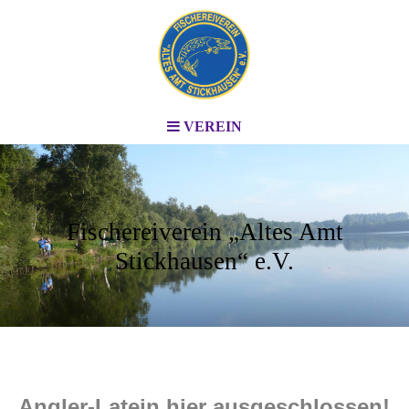
VEREIN
Fischereiverein „Altes Amt
Stickhausen“ e.V.
Angler-Latein hier ausgeschlossen!