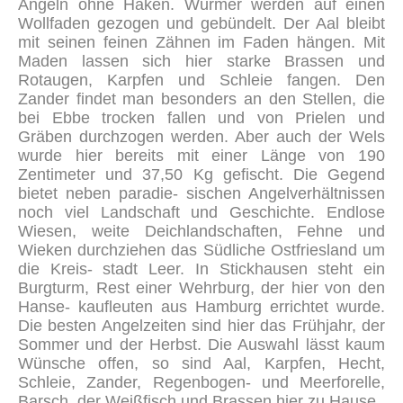
Angeln ohne Haken. Würmer werden auf einen
Wollfaden gezogen und gebündelt. Der Aal bleibt
mit seinen feinen Zähnen im Faden hängen. Mit
Maden lassen sich hier starke Brassen und
Rotaugen, Karpfen und Schleie fangen. Den
Zander findet man besonders an den Stellen, die
bei Ebbe trocken fallen und von Prielen und
Gräben durchzogen werden. Aber auch der Wels
wurde hier bereits mit einer Länge von 190
Zentimeter und 37,50 Kg gefischt. Die Gegend
bietet neben paradie- sischen Angelverhältnissen
noch viel Landschaft und Geschichte. Endlose
Wiesen, weite Deichlandschaften, Fehne und
Wieken durchziehen das Südliche Ostfriesland um
die Kreis- stadt Leer. In Stickhausen steht ein
Burgturm, Rest einer Wehrburg, der hier von den
Hanse- kaufleuten aus Hamburg errichtet wurde.
Die besten Angelzeiten sind hier das Frühjahr, der
Sommer und der Herbst. Die Auswahl lässt kaum
Wünsche offen, so sind Aal, Karpfen, Hecht,
Schleie, Zander, Regenbogen- und Meerforelle,
Barsch, der Weißfisch und Brassen hier zu Hause
.