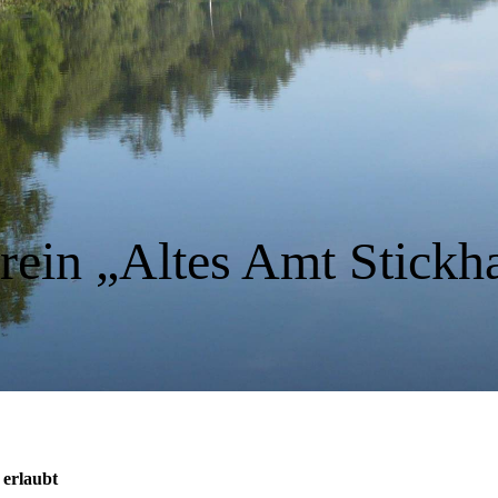
rein „Altes Amt Stickh
 erlaubt