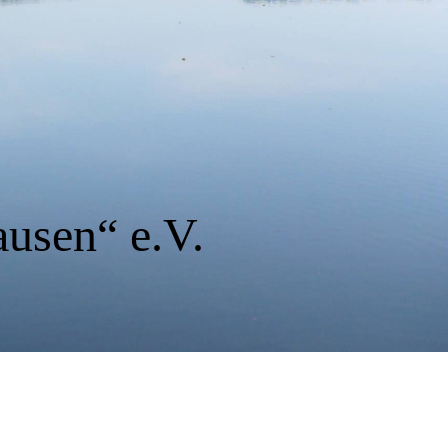
ausen“ e.V.