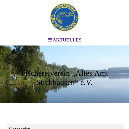
AKTUELLES
Fischereiverein „Altes Amt
Stickhausen“ e.V.